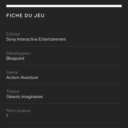
FICHE DU JEU
Editeur
Sony Interactive Entertainment
Développeur
Bluepoint
Genre
Action-Aventure
Thème
Géants imaginaires
Nbre joueurs
1