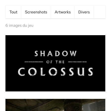
Tout
Screens
hots
Artworks
Divers
6 images du jeu