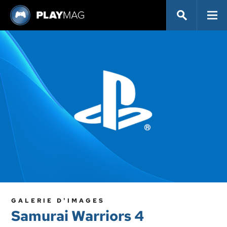
GALERIE D'IMAGES
Samurai Warriors 4