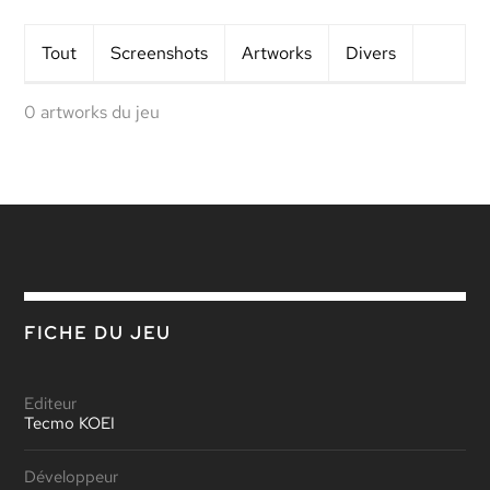
Tout
Screens
hots
Artworks
Divers
0 artworks du jeu
FICHE DU JEU
Editeur
Tecmo KOEI
Développeur