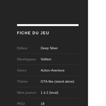
FICHE DU JEU
Editeur
Deep Silver
Développeur
Volition
Genre
Action-Aventure
Thème
GTA-like (stand alone)
Nbre joueurs
1 à 2 (local)
PEGI
18