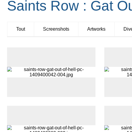
Saints Row : Gat Ou
Tout
Screens
hots
Artworks
Div