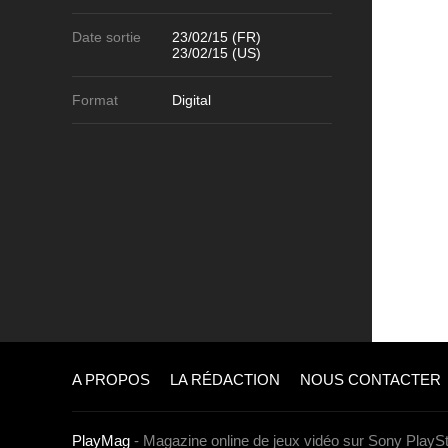
Date sortie
23/02/15 (FR)
23/02/15 (US)
Format
Digital
A PROPOS
LA RÉDACTION
NOUS CONTACTER
PlayMag
- Magazine online de jeux vidéo sur Sony PlaySt