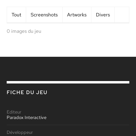
Tout
Screens
hots
Artworks
Divers
0 images du jeu
FICHE DU JEU
Editeur
Paradox Interactive
Développeur