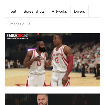
Tout
Screens
hots
Artworks
Divers
15 images du jeu