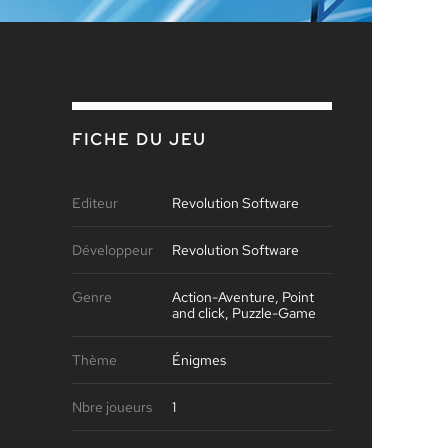
FICHE DU JEU
Editeur
Revolution Software
Développeur
Revolution Software
Genre
Action-Aventure, Point
and click, Puzzle-Game
Thème
Énigmes
Nbre joueurs
1