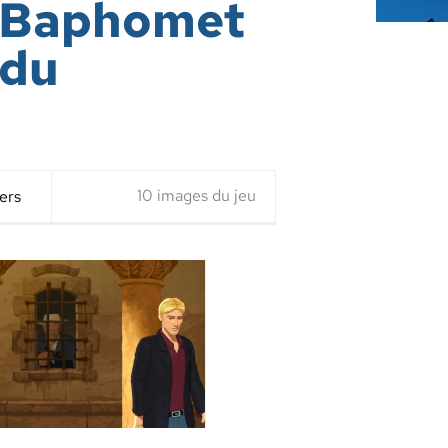
e Baphomet
 du
10 images du jeu
ers