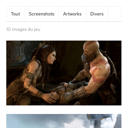
Tout
Screens
hots
Artworks
Divers
10 images du jeu