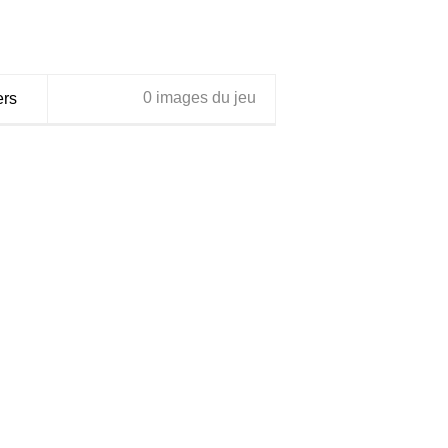
0 images du jeu
ers