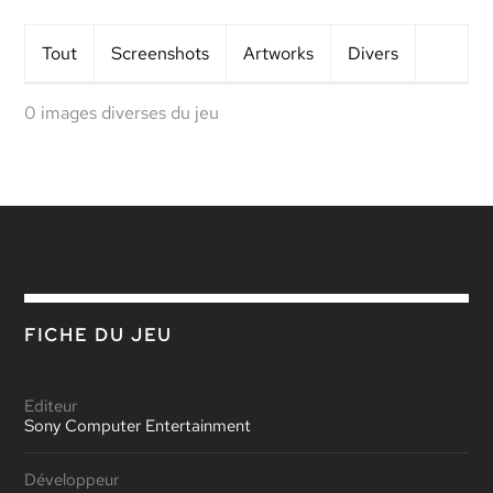
Tout
Screens
hots
Artworks
Divers
0 images diverses du jeu
FICHE DU JEU
Editeur
Sony Computer Entertainment
Développeur