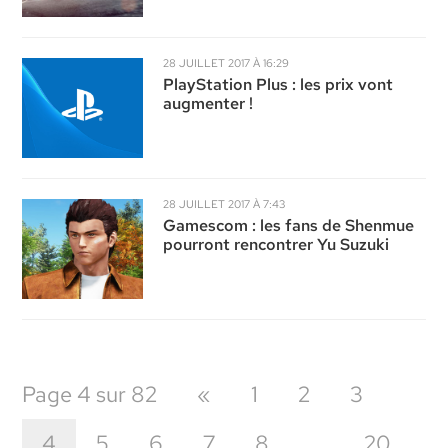
28 JUILLET 2017 À 16:29
PlayStation Plus : les prix vont
augmenter !
28 JUILLET 2017 À 7:43
Gamescom : les fans de Shenmue
pourront rencontrer Yu Suzuki
Page 4 sur 82
«
1
2
3
4
5
6
7
8
…
20