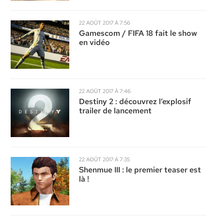
22 AOÛT 2017 À 7:56
Gamescom / FIFA 18 fait le show
en vidéo
22 AOÛT 2017 À 7:46
Destiny 2 : découvrez l’explosif
trailer de lancement
22 AOÛT 2017 À 7:35
Shenmue III : le premier teaser est
là !