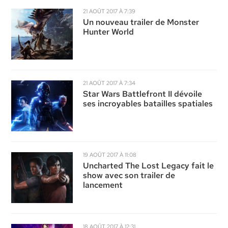
21 AOÛT 2017 À 7:39
Un nouveau trailer de Monster
Hunter World
21 AOÛT 2017 À 7:34
Star Wars Battlefront II dévoile
ses incroyables batailles spatiales
19 AOÛT 2017 À 11:08
Uncharted The Lost Legacy fait le
show avec son trailer de
lancement
18 AOÛT 2017 À 12:31