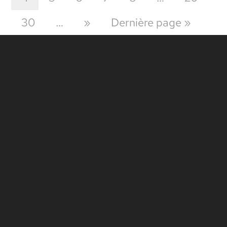
30
…
»
Dernière page »