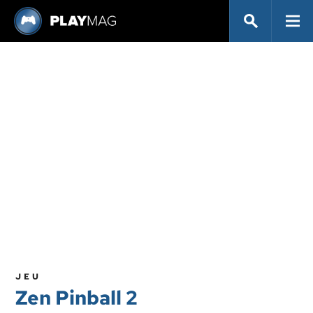
JEU
Zen Pinball 2