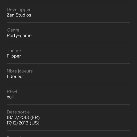
Développeur
Zen Studios
Genre
Party-game
Thème
Flipper
Nbre joueurs
1 Joueur
PEGI
null
Date sortie
18/12/2013 (FR)
17/12/2013 (US)