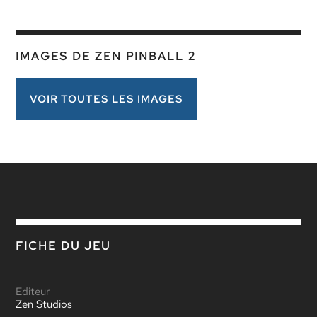
IMAGES DE ZEN PINBALL 2
VOIR TOUTES LES IMAGES
FICHE DU JEU
Editeur
Zen Studios