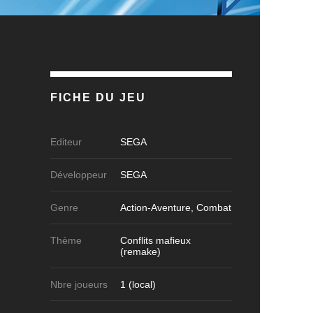
FICHE DU JEU
Editeur
SEGA
Développeur
SEGA
Genre
Action-Aventure, Combat
Thème
Conflits mafieux
(remake)
Nbre joueurs
1 (local)