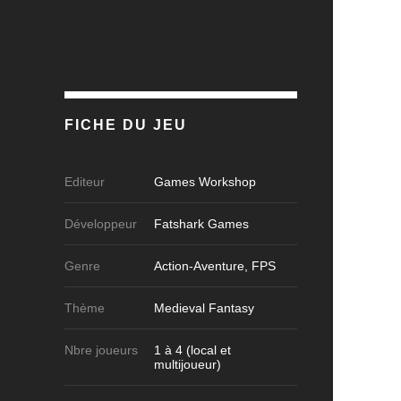
FICHE DU JEU
Editeur
Games Workshop
Développeur
Fatshark Games
Genre
Action-Aventure, FPS
Thème
Medieval Fantasy
Nbre joueurs
1 à 4 (local et
multijoueur)