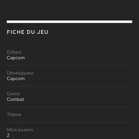
FICHE DU JEU
Editeur
Capcom
Développeur
Capcom
Genre
Combat
Thème
Nbre joueurs
2