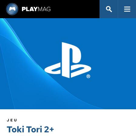
JEU
Toki Tori 2+