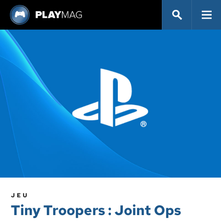
JEU
Tiny Troopers : Joint Ops