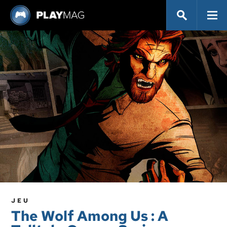
JEU
The Wolf Among Us : A