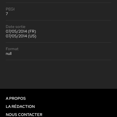
PEGI
7
Date sortie
07/05/2014 (FR)
07/05/2014 (US)
Format
null
A PROPOS
LA RÉDACTION
NOUS CONTACTER