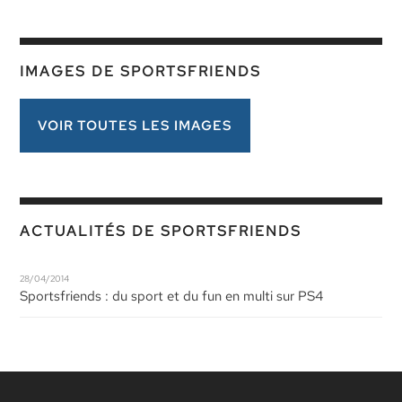
IMAGES DE SPORTSFRIENDS
VOIR TOUTES LES IMAGES
ACTUALITÉS DE SPORTSFRIENDS
28/04/2014
Sportsfriends : du sport et du fun en multi sur PS4