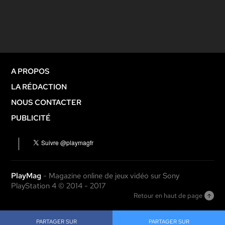
A PROPOS
LA RÉDACTION
NOUS CONTACTER
PUBLICITÉ
PlayMag
- Magazine online de jeux vidéo sur Sony
PlayStation 4 © 2014 - 2017
Retour en haut de page
PARTAGER SUR
PARTAGER SUR