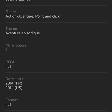
Genre
Action-Aventure, Point and click
Thème
Aventure épisodique
Nbre joueurs
1
PEGI
null
Date sortie
2014 (FR)
2014 (US)
Format
null