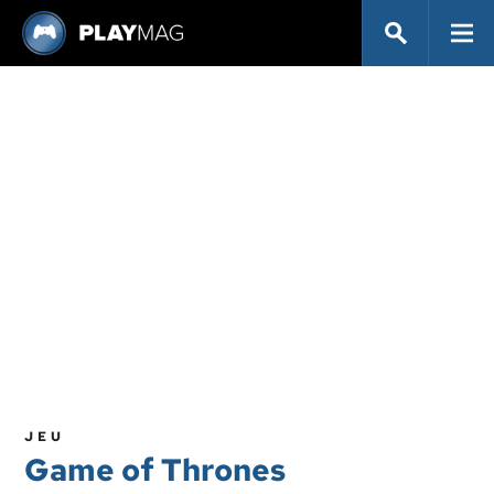
JEU
Game of Thrones