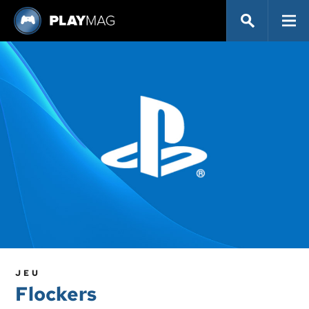
JEU
Flockers