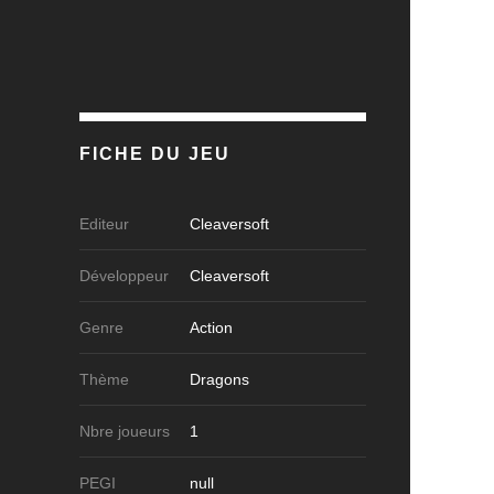
FICHE DU JEU
Editeur
Cleaversoft
Développeur
Cleaversoft
Genre
Action
Thème
Dragons
Nbre joueurs
1
PEGI
null